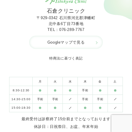
石倉クリニック
〒929-0342
石川県河北郡津幡町
北中条6丁目73番地
TEL：076-289-7767
Googleマップで見る
特商法に基づく表記
月
火
水
木
金
土
8:30-12:30
手術
14:30-15:00
手術
手術
手術
手術
15:00-18:30
最終受付は診察終了15分前までとなっております
休診日：日祝祭日、お盆、年末年始